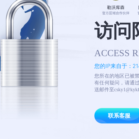
访问
ACCESS R
您的IP来自于：
21
您所在的地区已被
有任何疑问，请通
送邮件至csky1@ky
联系客服